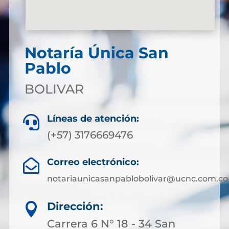
Notaría Única San
Pablo
BOLIVAR
Líneas de atención:

(+57) 3176669476
Correo electrónico:

notariaunicasanpablobolivar@ucnc.com.co
Dirección:

Carrera 6 N° 18 - 34 San