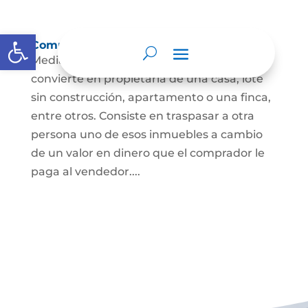
Abrir barra de herramientas
Compraventa de inmuebles
Mediante este contrato, una persona se
convierte en propietaria de una casa, lote
sin construcción, apartamento o una finca,
entre otros. Consiste en traspasar a otra
persona uno de esos inmuebles a cambio
de un valor en dinero que el comprador le
paga al vendedor....