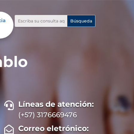
cia
ablo
Líneas de atención:

(+57) 3176669476
Correo eletrónico:
