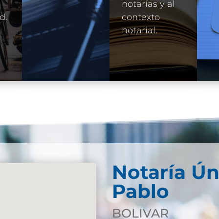
e
notarías y al
d.
contexto
notarial.
Notaría Ún
Pablo
BOLIVAR