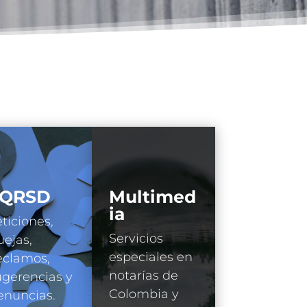
QRSD
Multimed
ia
ticiones,
Servicios
ejas,
especiales en
eclamos,
notarías de
gerencias y
Colombia y
enuncias.