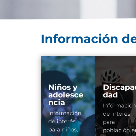
Información de
Niños y
Discapa
adolesce
dad
ncia
Información
Información
de interés
de interés
para
para niños,
población e