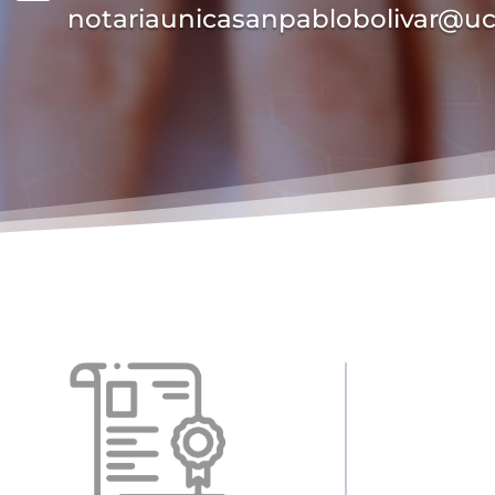
notariaunicasanpablobolivar@u