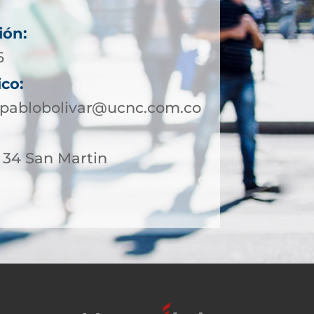
ión:
6
ico:
npablobolivar@ucnc.com.co
- 34 San Martin