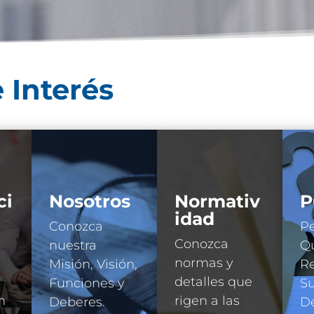
 Interés
ci
Nosotros
Normativ
P
idad
Conozca
Pe
Conozca
nuestra
Qu
normas y
Misión, Visión,
R
detalles que
Funciones y
Su
n
rigen a las
Deberes.
D