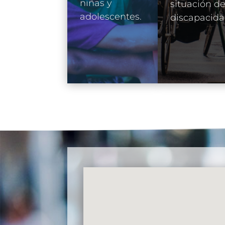
niñas y
situación d
adolescentes.
discapacida