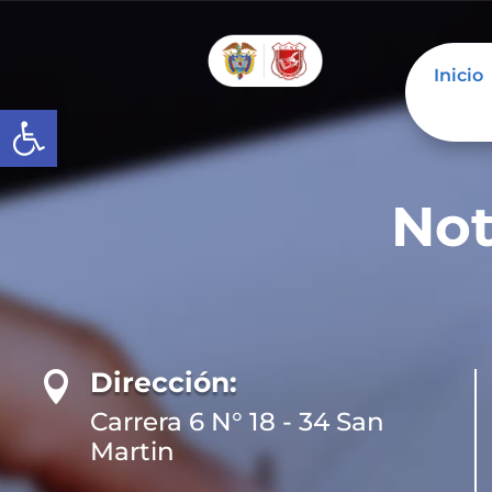
Inicio
Abrir barra de herramientas
Not
Dirección:

Carrera 6 N° 18 - 34 San
Martin