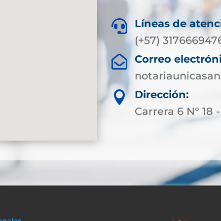
Líneas de atenc

(+57) 317666947
Correo electrón

notariaunicasa
Dirección:

Carrera 6 N° 18 
onales