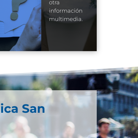
otra
información
multimedia.
ica San