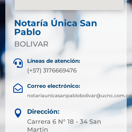
Notaría Única San
Pablo
BOLIVAR
Líneas de atención:

(+57) 3176669476
Correo electrónico:

notariaunicasanpablobolivar@ucnc.com.co
Dirección:

Carrera 6 N° 18 - 34 San
Martin