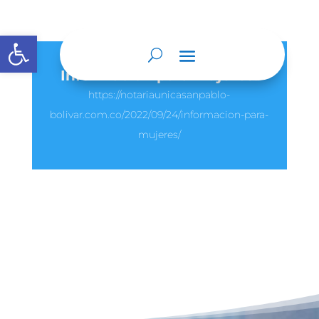
Abrir barra de herramientas
Información para Mujeres.
https://notariaunicasanpablo-
bolivar.com.co/2022/09/24/informacion-para-
mujeres/