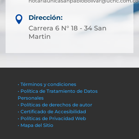
notariaunicasanpablobolivar@ucnc.com.co
Dirección:

Carrera 6 N° 18 - 34 San
Martin
• Términos y condiciones
• Política de Tratamiento de Datos
Personales
• Políticas de derechos de autor
• Certificado de Accesibilidad
• Políticas de Privacidad Web
• Mapa del Sitio